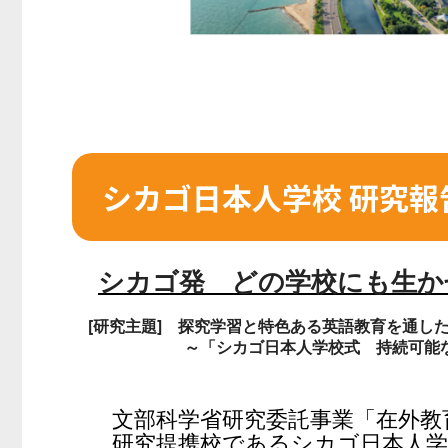
シカゴ日本人学校 研究報
シカゴ発 どの学校にも生か
[研究主題] 探究学習と特色ある英語教育を通し
～「シカゴ日本人学校式 持続可能
文部科学省研究委託事業「在外教
研究提携校であるシカゴ日本人