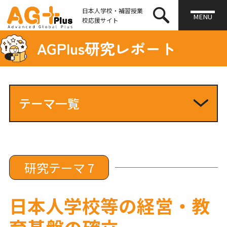
日本人学校・補習授業
MENU
校応援サイト
AGPlus研究レポート
テーマ一覧
研究テーマ1
研究テーマ2
研究テーマ3
研究テーマ4
研究テーマ 7
研究テーマ5
研究テーマ6
日本人学校等の経営・教
研究テーマ7
育基盤の確立