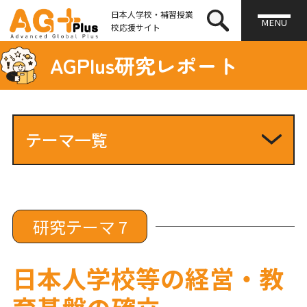
日本人学校・補習授業
MENU
校応援サイト
AGPlus研究レポート
テーマ一覧
研究テーマ1
研究テーマ2
研究テーマ3
研究テーマ4
研究テーマ 7
研究テーマ5
研究テーマ6
日本人学校等の経営・教
研究テーマ7
育基盤の確立