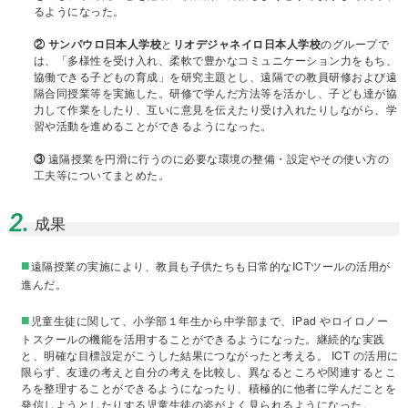
るようになった。
② サンパウロ日本人学校
と
リオデジャネイロ日本人学校
のグループで
は、「多様性を受け入れ、柔軟で豊かなコミュニケーション力をもち、
協働できる子どもの育成」を研究主題とし、遠隔での教員研修および遠
隔合同授業等を実施した。研修で学んだ方法等を活かし、子ども達が協
力して作業をしたり、互いに意見を伝えたり受け入れたりしながら、学
習や活動を進めることができるようになった。
③
遠隔授業を円滑に行うのに必要な環境の整備・設定やその使い方の
工夫等についてまとめた。
2.
成果
■
遠隔授業の実施により、教員も子供たちも日常的なICTツールの活用が
進んだ。
■
児童生徒に関して、小学部１年生から中学部まで、iPad やロイロノー
トスクールの機能を活用することができるようになった。継続的な実践
と、明確な目標設定がこうした結果につながったと考える。 ICT の活用に
限らず、友達の考えと自分の考えを比較し、異なるところや関連するとこ
ろを整理することができるようになったり、積極的に他者に学んだことを
発信しようとしたりする児童生徒の姿がよく見られるようになった。