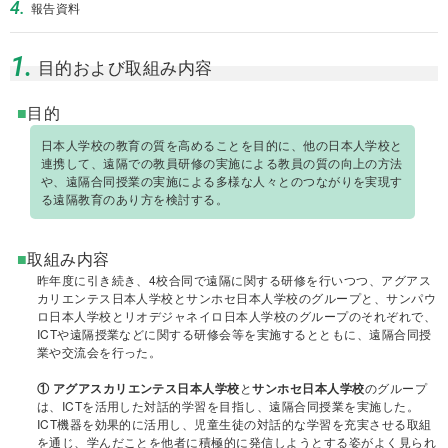
4.
報告資料
1.
目的および取組み内容
■
目的
日本人学校の教育の質を高めることを目的に、他の日本人学校と
連携して、遠隔での教員研修の実施による教員の質の向上の方法
や、遠隔合同授業の実施による多様な人々とのつながりを実現す
る遠隔教育のあり方を検討する。
■
取組み内容
昨年度に引き続き、4校合同で遠隔に関する研修を行いつつ、アグアス
カリエンテス日本人学校とサンホセ日本人学校のグループと、サンパウ
ロ日本人学校とリオデジャネイロ日本人学校のグループのそれぞれで、
ICTや遠隔授業などに関する研修会等を実施するとともに、遠隔合同授
業や交流会を行った。
①
アグアスカリエンテス日本人学校
と
サンホセ日本人学校
のグループ
は、ICTを活用した対話的学習を目指し、遠隔合同授業を実施した。
ICT機器を効果的に活用し、児童生徒の対話的な学習を充実させる取組
を通じ、学んだことを他者に積極的に発信しようとする姿がよく見られ