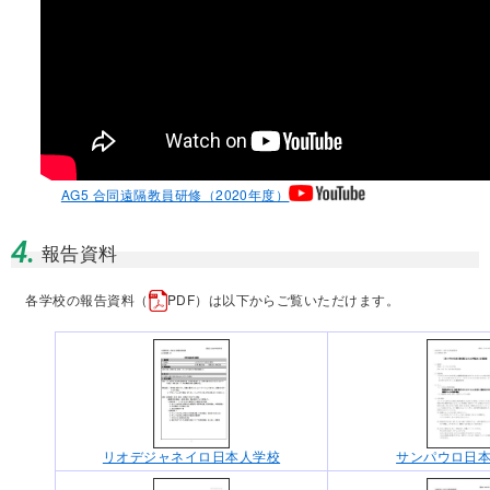
AG5 合同遠隔教員研修（2020年度）
4.
報告資料
各学校の報告資料（
PDF）は以下からご覧いただけます。
リオデジャネイロ日本人学校
サンパウロ日