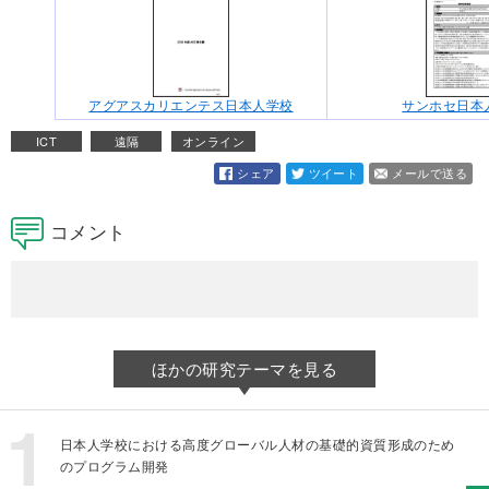
アグアスカリエンテス日本人学校
サンホセ日本
ICT
遠隔
オンライン
シェア
ツイート
メールで送る
コメント
ほかの研究テーマを見る
日本人学校における高度グローバル人材の基礎的資質形成のため
のプログラム開発