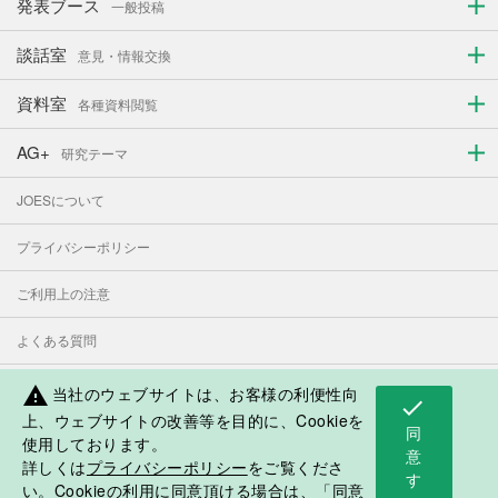
発表ブース
一般投稿
談話室
意見・情報交換
資料室
各種資料閲覧
AG+
研究テーマ
JOESについて
プライバシーポリシー
ご利用上の注意
よくある質問
お問い合わせ
当社のウェブサイトは、お客様の利便性向
warning
check
上、ウェブサイトの改善等を目的に、Cookieを
同
使用しております。
表示モード：
PC
スマートフォン
意
詳しくは
プライバシーポリシー
をご覧くださ
す
日本人学校・補習授業校応援サイト
い。Cookieの利用に同意頂ける場合は、「同意