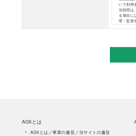
いて利用
当財団は
る場合に
（２）
理・監督
個人情報の
当財団は
（３）
に提供し
個人情報の
（４）
当財団は
当財団は
（５）
ュータウ
当財団は
２．
個人情報の
当財団は
している
（注意
組織・体制
第５条
当財団は
当財団は
２．
い、日常
３．
AG5とは
個人情報保
４．
AG5とは／事業の趣旨／当サイトの趣旨
当財団は