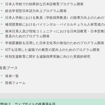
の他関係者に周知徹底させて実施し、維持し、継続的に改善する。
日本人学校での効果的な日本語教育プログラム開発
投稿の内容が閲覧者に誤解を与えるおそれがあると考えられる場合には、掲載投
月26日
ろに事務局からのコメントを付記する場合があります。
総合学習型日本語力向上プログラム開発
人 海外子女教育振興財団
行為）
日本人学校における教員（学校採用教員）の指導力向上のための
 投稿にあたり、以下の行為は禁止します。これに該当すると事務局が判断した
合、当該投稿は掲載せず、または削除します。
補習授業校におけるバイリンガル・バイカルチュラル人材育成の
（１）他人を誹謗中傷し、差別し、または他人の名誉もしくは信用を毀損
南米日系人及び現地コミュニティにおける日本語教育・日本型教
と。
普及のためのプログラム開発
（２）他人の秘密を漏洩し、またはプライバシーを侵害すること。
（３）著作権・肖像権その他他人の権利利益を侵害すること。
学校図書館を活用した日本文化等の発信のためのプログラム開発
（４）虚偽または事実と反すること。
（５）法令に違反し、または違反するおそれのあること。
ICTを活用した遠隔での教育の質向上のためのプログラム開発
（６）わいせつ・暴力・脅迫等、公序良俗に反すること。
特別支援教育に関する遠隔指導実施に向けた実践的研究
（７）特定の宗教・教派・教団を支持または批判をすること。
（８）営利を目的とすること。
発表ブース
（著作権）
第７条 投稿文にかかる著作権は、原則として投稿者に帰属するものとし
発表一覧
２．投稿者は、財団に対し、投稿文にかかる著作権について、無償で非独
に使用することを許諾し、また、著作者人格権を行使しないもの
投稿フォーム
す。これにより、財団は投稿文を本ページに掲載するにあたって
範囲の複製、編集、公衆送信等を行います。
附 則
この規程は、2018年3月26日から施行します。
便性向上、ウェブサイトの改善等を目