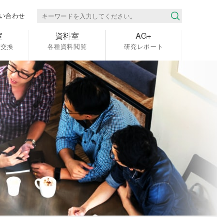
い合わせ
室
資料室
AG+
報交換
各種資料閲覧
研究レポート