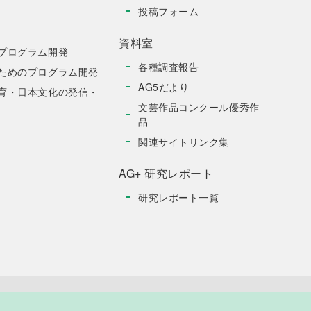
投稿フォーム
稿の後
資料室
プログラム開発
場
各種調査報告
ためのプログラム開発
するこ
AG5だより
育・日本文化の発信・
文芸作品コンクール優秀作
品
関連サイトリンク集
AG+ 研究レポート
研究レポート一覧
ます。
占的
としま
必要な