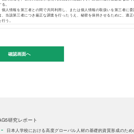
なお、職務上、旧姓など通称を使用され、本ページでも当該通称を使用するこ
する。
望される場合は、「氏名」欄には本名を入力のうえ、「掲載時の名前」欄に当
、個人情報を第三者との間で共同利用し、または個人情報の取扱いを第三者に委
を入力してください。
は、当該第三者につき厳正な調査を行ったうえ、秘密を保持させるために、適正
「学校名または所属団体名」「肩書き」
を行う。
公開を希望されない場合は、その旨を備考欄に入力してください。
現在、学校や団体に所属されていない方は、「学校名または所属団体名」欄に
第三者提供について
勤務校(団体)名を入力し、「肩書き」欄に「元教員」等と入力してください。
、法令に定める場合を除き、個人情報を、事前に本人の同意を得ることなく、第
「メールアドレス」
ない。
連絡が取れるものを入力してください。（公開はされません）
管理について
「投稿タイトル」
、個人情報の正確性を保ち、これを安全に管理する。
指定の文字数以内で入力してください。
、個人情報の紛失、破壊、改竄および漏洩等を防止するため、不正アクセス、コ
「添付ファイル」
イルス等に対する適正な情報保護対策を講じる。
資料がある場合は、Word、Excel、PDF、JPGのいずれかで作成のうえ、添付
、個人情報を持ち出し、外部へ送信する等により漏洩させない。
ださい。
本ページへの投稿に際しては、必ず本規程および個人情報保護方針をよく読み、
開示・訂正・利用停止・削除について
確認してください。投稿ボタンの押下をもって、これらに同意したものとみ
、本人が自己の個人情報について、開示・訂正・利用停止・削除等を求める権利
す。
ことを確認し、これらの要求がある場合には、異議なく速やかに対応する。
事項）
 本ページに投稿いただいた情報は、事務局にて内容を確認し、掲載基準を満た
、個人情報保護管理者を任命し、個人情報の適正な管理を行う。
もののみ公開いたします。
、役員および職員に対し、個人情報の保護および適正な管理方法についての研修
引用や参考を行う場合は、必ず当該部分を明確にし、出典を明示してください。
業務における個人情報の適正な取扱いを徹底する。
事務局は、投稿者に対し、内容または表現等について、修正をお願いすることが
AG5研究レポート
す。
護に関する規程・規則等の策定・実施・維持・改善
事務局は、誤字脱字または表題・小見出しを含めた体裁等について、加除修正を
、本方針を実行するため、個人情報保護に関する規程・規則等を策定し、これを
日本人学校における高度グローバル人材の基礎的資質形成のため
とがあります。