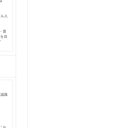
ま
バル人
・普
とを目
イ
る意
の邦
あれ
を認識
いただ
にお