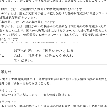
規程において、次の各号に掲げる用語の意義は、当該各号に定めるところにより
「財団」とは、公益財団法人海外子女教育振興財団をいいます。
「AG5」とは、財団が文部科学省より委託を受けた在外教育施設の“高度グロー
材育成拠点事業”をいいます。
「事務局」とは、AG5の事務局をいいます。
「本サイト」とは、財団がAG5の取組やその成果を日本国内外の教育施設へ周知
及することにより、国内外の教育施設におけるグローバル人材の育成を図るこ
的として開設し、管理運営するポータルサイト“日本人学校・補習授業校応援サ
ト”をいいます。
「本ページ」とは、本サイト内の“談話室”ページをいいます。
以下の内容について同意いただける場
する
ページは、海外・帰国子女教育に関して、次条に定める投稿資格を有する方によ
合は、「同意する」にチェックを入れ
換の場を提供し、また、財団が入手した情報を発信することにより、日本国内外
てください。
その他の子女の教育の質の向上を図ることを目的としています。
）
保護方針
ページへは、本サイトの趣旨に賛同いただき、投稿規程を守っていただける方で
人 海外子女教育振興財団は、高度情報通信社会における個人情報保護の重要性
でも投稿いただけます。
方針に基づき個人情報の保護に努める。
）
取得について
サイト内にある「談話室投稿フォーム」より、必要事項を入力してください。
、適法かつ公正な方法によって、個人情報を取得する。
「氏名」「掲載時の名前」
本ページではハンドルネーム（学校としての情報発信の場合は学校名）も使用
利用について
けますが、「氏名」欄には必ず本名を入力してください。
、個人情報を、取得の際に示した利用目的の範囲内で、業務の遂行上必要な限り