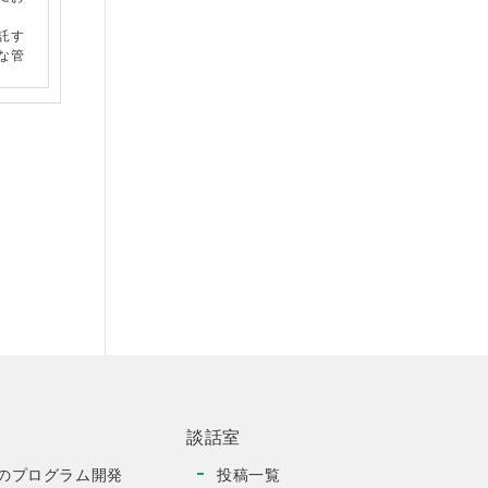
とを希
該通称
託す
な管
過去の
三者
ンピ
してく
内容を
なしま
を有
した
を行
ありま
談話室
行うこ
当財
のプログラム開発
投稿一覧