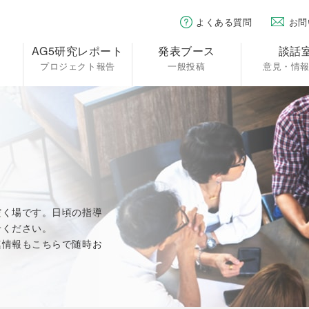
よくある質問
お問
AG5研究レポート
発表ブース
談話
プロジェクト報告
一般投稿
意見・情
だく場です。日頃の指導
せください。
連情報もこちらで随時お