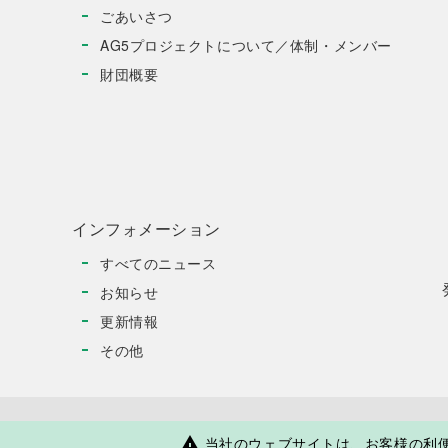
団職員そ
ごあいさつ
５．
平成30年3
AG5プロジェクトについて／体制・メンバー
公益財団法
（禁止
財団概要
第６条
インフォメーション
すべてのニュース
お知らせ
更新情報
その他
当社のウェブサイトは、お客様の利
warning
日本人学校・補習授業校応援サイト