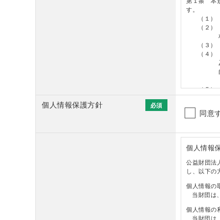
第１条 本
す。
（１）
（２）
（３）
（４）
（５）
個人情報保護方針
（目的）
必須
同意
第２条 本
見・情報交
人・日系人
（投稿資格
個人情報
第３条 本
公益財団法
ば、どなた
し、以下の
（投稿要領
個人情報の
第４条 本
当財団は
（１）
個人情報の
当財団は