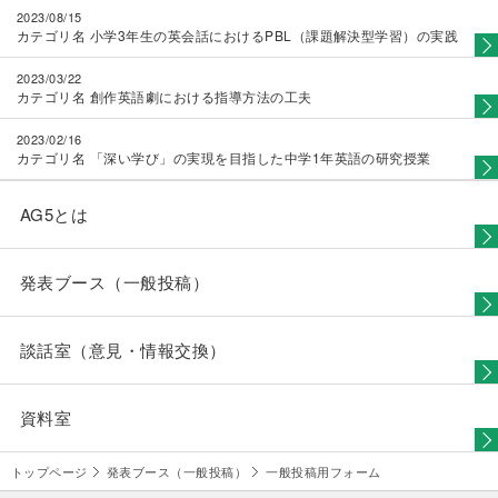
に「元教員」等と入力してください。
2023/08/15
個人情報の開示・訂正・利用停止・削除について
（３）住所
カテゴリ名
小学3年生の英会話におけるPBL（課題解決型学習）の実践
当財団は、本人が自己の個人情報について、開示・訂正・利用停止・削
現在、学校や団体に所属されている方は、その所在地でも結構
除等を求める権利を有していることを確認し、これらの要求がある場合
です。
2023/03/22
には、異議なく速やかに対応する。
学校や団体に所属されていない方は、ご自宅の住所を入力して
カテゴリ名
創作英語劇における指導方法の工夫
ください。
組織・体制
（４）「電話番号」「メールアドレス」
当財団は、個人情報保護管理者を任命し、個人情報の適正な管理を行
2023/02/16
連絡が取れるものを入力してください。（公開はされません）
う。
カテゴリ名
「深い学び」の実現を目指した中学1年英語の研究授業
（５）「記事タイトル」「概要文」
当財団は、役員および職員に対し、個人情報の保護および適正な管理方
指定の文字数以内で入力してください。
法についての研修を行い、日常業務における個人情報の適正な取扱いを
（６）「原稿ファイル」
徹底する。
AG5とは
原稿は、WordまたはExcelのいずれかで作成のうえ、添付して
個人情報保護に関する規程・規則等の策定・実施・維持・改善
ください。
当財団は、本方針を実行するため、個人情報保護に関する規程・規則等
（７）「メインビジュアル用画像」
を策定し、これを当財団職員その他関係者に周知徹底させて実施し、維
使用を希望する画像がある場合は、添付してください。
発表ブース（一般投稿）
持し、継続的に改善する。
（８）「本文挿入用画像」
本文に画像を挿入した場合、その元データを添付してくださ
平成30年3月26日
い。
公益財団法人 海外子女教育振興財団
（９）「ダウンロード用PDF」
談話室（意見・情報交換）
ダウンロード用として提供したい参考資料がある場合は、PDF
にして添付してください。
２．本ページへの投稿に際しては、必ず本規程および個人情報保護方針
をよく読み、内容を確認してください。投稿ボタンの押下をもって、こ
資料室
れらに同意したものとみなします。
（注意事項）
トップページ
発表ブース（一般投稿）
一般投稿用フォーム
第５条 本ページに投稿いただいた情報は、事務局にて内容を確認し、掲
載基準を満たしたもののみ公開いたします。