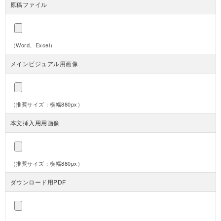
原稿ファイル
（Word、Excel）
メインビジュアル用画像
（推奨サイズ：横幅880px）
本文挿入用用画像
（推奨サイズ：横幅880px）
ダウンロード用PDF