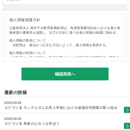
（目的）
第２条 本ページは、次条に定める投稿資格を有する方による教育実践の
取組事例（年間のカリキュラム案、特定の単元の指導案、授業の研究成果
個人情報保護方針
等）を紹介し、日本国内外の邦人・日系人その他の子女の教育の質の向上
を図ることを目的としています。
公益財団法人 海外子女教育振興財団は、高度情報通信社会における個人情
報保護の重要性を認識し、以下の方針に基づき個人情報の保護に努める。
（投稿資格）
第３条 本ページへの投稿資格は以下のとおりとします。
個人情報の取得について
（１）教員免許状を所持し、現職教員の方
当財団は、適法かつ公正な方法によって、個人情報を取得する。
（２）教員免許状を所持していないが、現在教職に就いている方
（３）現在は教職に就いてはいないが、教育の実践経験のある方
個人情報の利用について
（４）その他教育関係者の方
当財団は、個人情報を、取得の際に示した利用目的の範囲内で、業務の
２．事務局は、投稿者に対し、必要に応じて、投稿資格を有しているこ
遂行上必要な限りにおいて利用する。
との証明を求めることがあります。
当財団は、個人情報を第三者との間で共同利用し、または個人情報の取
扱いを第三者に委託する場合には、当該第三者につき厳正な調査を行っ
（投稿要領）
たうえ、秘密を保持させるために、適正な管理・監督を行う。
第４条 本サイト内にある「発表ブース（一般投稿）フォーム」より、必
要事項を入力し、原稿ファイル（WordまたはExcel）を添付してお送りく
個人情報の第三者提供について
ださい。
当財団は、法令に定める場合を除き、個人情報を、事前に本人の同意を
最新の投稿
（１）「氏名」「カナ」
得ることなく、第三者に提供しない。
本ページは実名での投稿をお願いいたします。
個人情報の管理について
ただし、職務上、旧姓など通称を使用されている場合に限り、
2023/09/28
当財団は、個人情報の正確性を保ち、これを安全に管理する。
本ページでも当該通称を使用することができるものとします。
カテゴリ名
ロッテルダム日本人学校における遠隔合同授業の取り組み
当財団は、個人情報の紛失、破壊、改竄および漏洩等を防止するため、
この場合、「氏名」「カナ」欄には本名を入力のうえ、備考欄
不正アクセス、コンピュータウイルス等に対する適正な情報保護対策を
にその旨と通称を入力してください。
2023/08/30
講じる。
（２）「学校名または所属団体名」「肩書き」
カテゴリ名
和食のひみつを学ぼう
当財団は、個人情報を持ち出し、外部へ送信する等により漏洩させな
現在、学校や団体に所属されていない方は、「学校名または所
い。
属団体名」欄に過去の勤務校(団体)名を入力し、「肩書き」欄