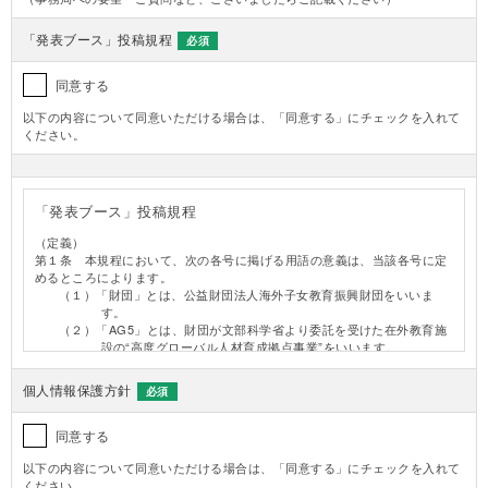
「発表ブース」投稿規程
必須
同意する
以下の内容について同意いただける場合は、「同意する」にチェックを入れて
ください。
「発表ブース」投稿規程
（定義）
第１条 本規程において、次の各号に掲げる用語の意義は、当該各号に定
めるところによります。
（１）「財団」とは、公益財団法人海外子女教育振興財団をいいま
す。
（２）「AG5」とは、財団が文部科学省より委託を受けた在外教育施
設の“高度グローバル人材育成拠点事業”をいいます。
（３）「事務局」とは、AG5の事務局をいいます。
（４）「本サイト」とは、財団がAG5の取組やその成果を日本国内外
個人情報保護方針
必須
の教育施設へ周知・普及することにより、国内外の教育施設に
おけるグローバル人材の育成を図ることを目的として開設し、
管理運営するポータルサイト“日本人学校・補習授業校応援サ
同意する
イト”をいいます。
以下の内容について同意いただける場合は、「同意する」にチェックを入れて
（５）「本ページ」とは、本サイト内の“発表ブース”ページをいいま
ください。
す。