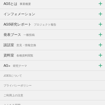
２．本ページに投稿いただける取組事例は、投稿者自身のものに限りま
AG5とは
事業概要
す。引用や参考を行う場合は、必ず当該部分を明確にし、出典を明示し
てください。
インフォメーション
３．事務局は、投稿者に対し、内容または表現等について、修正をお願
いすることがあります。
４．事務局は、誤字脱字または表題・小見出しを含めた体裁等につい
AG5研究レポート
プロジェクト報告
て、加除修正を行うことがあります。
５．投稿の内容が閲覧者に誤解を与えるおそれがあると考えられる場合
には、掲載コメントの後ろに事務局からのコメントを付記する場合があ
発表ブース
一般投稿
ります。
（禁止行為）
談話室
意見・情報交換
第６条 投稿にあたり、以下の行為は禁止します。これに該当すると事務
局が判断した場合、当該投稿は掲載せず、または削除します。
（１）他人を誹謗中傷し、差別し、または他人の名誉もしくは信用を
資料室
各種資料閲覧
毀損すること。
（２）他人の秘密を漏洩し、またはプライバシーを侵害すること。
AG+
（３）著作権・肖像権その他他人の権利利益を侵害すること。
研究テーマ
（４）虚偽または事実と反すること。
（５）法令に違反し、または違反するおそれのあること。
JOESについて
（６）わいせつ・暴力・脅迫等、公序良俗に反すること。
（７）特定の宗教・教派・教団を支持または批判をすること。
（８）営利を目的とすること。
プライバシーポリシー
（著作権）
第７条 投稿文にかかる著作権は、原則として投稿者に帰属するものとし
ご利用上の注意
ます。
２．投稿者は、財団に対し、投稿文にかかる著作権について、無償で非
よくある質問
独占的に使用することを許諾し、また、著作者人格権を行使しないもの