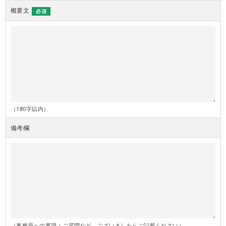
概要文
必須
（180字以内）
備考欄
（事務局への要望・ご質問など、ございましたらご記載ください）