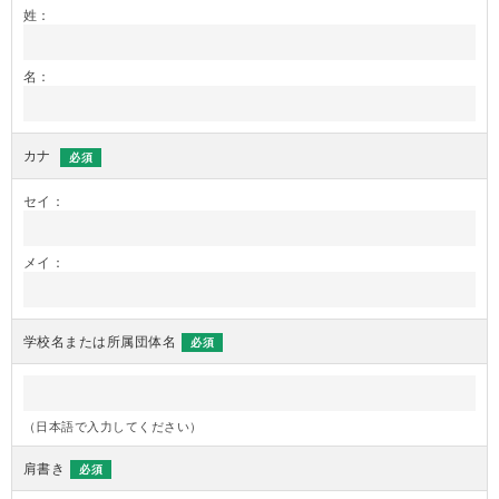
姓：
名：
カナ
必須
セイ：
メイ：
学校名または所属団体名
必須
（日本語で入力してください）
肩書き
必須