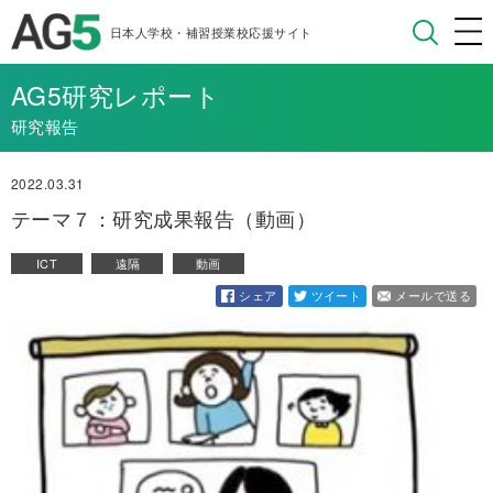
日本人学校・補習授業校応援サイト
AG5研究レポート
研究報告
2022.03.31
テーマ７：研究成果報告（動画）
ICT
遠隔
動画
シェア
ツイート
メールで送る