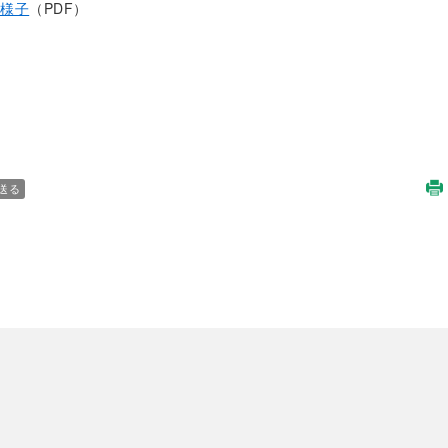
の様子
（PDF）
送る