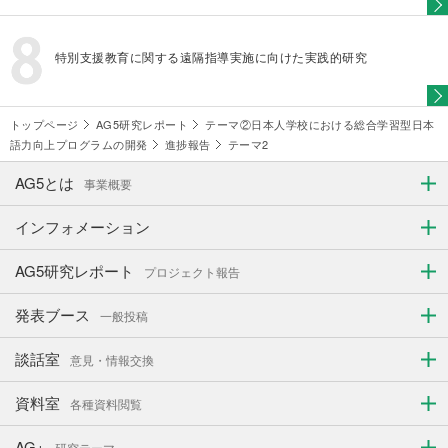
特別支援教育に関する遠隔指導実施に向けた実践的研究
トップページ
AG5研究レポート
テーマ②日本人学校における総合学習型日本
語力向上プログラムの開発
進捗報告
テーマ2
AG5とは
事業概要
インフォメーション
AG5研究レポート
プロジェクト報告
発表ブース
一般投稿
談話室
意見・情報交換
資料室
各種資料閲覧
AG+
研究テーマ