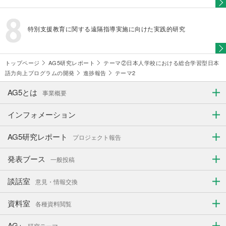
特別支援教育に関する遠隔指導実施に向けた実践的研究
トップページ
AG5研究レポート
テーマ②日本人学校における総合学習型日本
語力向上プログラムの開発
進捗報告
テーマ2
AG5とは
事業概要
インフォメーション
AG5研究レポート
プロジェクト報告
発表ブース
一般投稿
談話室
意見・情報交換
資料室
各種資料閲覧
AG+
研究テーマ