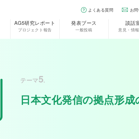
よくある質問
お問
AG5研究レポート
発表ブース
談話
プロジェクト報告
一般投稿
意見・情
5
テーマ
.
日本文化発信の拠点形成