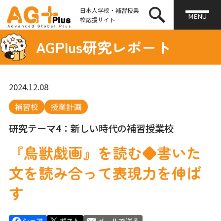
日本人学校・補習授業
MENU
校応援サイト
AGPlus研究レポート
2024.12.08
補習校
授業計画
研究テーマ4：新しい時代の補習授業校
『鳥獣戯画』を読む◆書いた
文を読み合って表現力を伸ば
す
シェア
ポスト
メールで送る