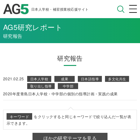
日本人学校・補習授業校応援サイト
AG5研究レポート
研究報告
研究報告
2021.02.25
日本人学校
成果
日本語指導
多文化共生
取り出し指導
中学部
2020年度青島日本人学校・中学部の個別の指導計画・実践の成果
キーワード
をクリックすると同じキーワードで絞り込んだ一覧が表
示できます。
ほかの研究テーマを見る