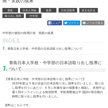
画・実践の成果
青島
日本人学校
成果
日本語指導
多文化共生
取り出し指導
中学部
シェア
ツイート
メールで送る
中学部の個別の指導計画・実践の成果
INDEX
1.
青島日本人学校・中学部の日本語取り出し指導について
青島日本人学校・中学部の日本語取り出し指導に
1.
ついて
【青島日本人学校・中学部の日本語取り出し指導について】
2020年度は 3 名の生徒の日本語取り出し指導を行いました。取り出
し指導を行うにあたり、4 月に対象生徒の保護者と相談し、休校中は
週１回オンラインによる個別指導、学校再開後は中 国語や部活動の
時間に取り出し指導を行いました。
資料はこちらです。