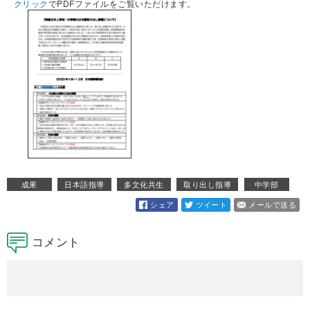
クリック
でPDFファイルをご覧いただけます。
成果
日本語指導
多文化共生
取り出し指導
中学部
シェア
ツイート
メールで送る
コメント