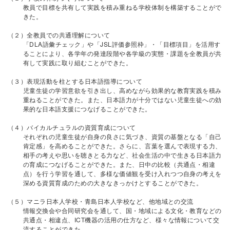
教員で目標を共有して実践を積み重ねる学校体制を構築することがで
きた。
（２）全教員での共通理解について
「DLA語彙チェック」や「JSL評価参照枠」・「目標項目」を活用す
ることにより、各学年の発達段階や各学級の実態・課題を全教員が共
有して実践に取り組むことができた。
（３）表現活動を柱とする日本語指導について
児童生徒の学習意欲を引き出し、高めながら効果的な教育実践を積み
重ねることができた。また、日本語力が十分ではない児童生徒への効
果的な日本語支援につなげることができた。
（４）バイカルチュラルの資質育成について
それぞれの児童生徒が自身の良さに気づき、資質の基盤となる「自己
肯定感」を高めることができた。さらに、言葉を選んで表現する力、
相手の考えや思いを聴きとる力など、社会生活の中で生きる日本語力
の育成につなげることができた。また、日中の比較（共通点・相違
点）を行う学習を通して、多様な価値観を受け入れつつ自身の考えを
深める資質育成のための大きなきっかけとすることができた。
（５）マニラ日本人学校・青島日本人学校など、他地域との交流
情報交換会や合同研究会を通して、国・地域による文化・教育などの
共通点・相違点、ICT機器の活用の仕方など、様々な情報について交
流することができた。