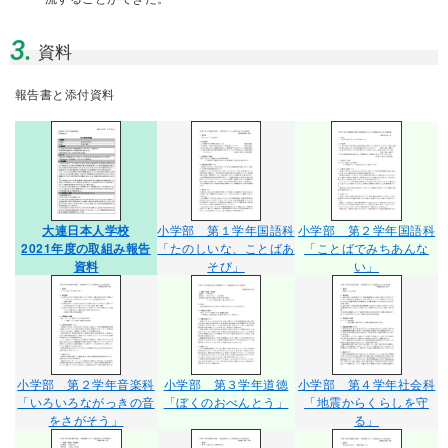
3.
資料
報告書と添付資料
大連日本人学校
小学部 第１学年国語科
小学部 第２学年国語科
2021年度の取組み報告
「たのしいな、ことばあ
「ことばでみちあんな
資料
そび」
い」
小学部 第２学年音楽科
小学部 第３学年道徳
小学部 第４学年社会科
「いろいろながっきの音
「ぼくのおべんとう」
「地震からくらしを守
をさがそう」
る」