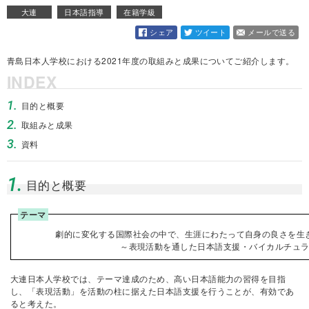
大連
日本語指導
在籍学級
シェア
ツイート
メールで送る
青島日本人学校における2021年度の取組みと成果についてご紹介します。
INDEX
1.
目的と概要
2.
取組みと成果
3.
資料
1.
目的と概要
テーマ
劇的に変化する国際社会の中で、生涯にわたって自身の良さを生
～表現活動を通した日本語支援・バイカルチュ
大連日本人学校では、テーマ達成のため、高い日本語能力の習得を目指
し、「表現活動」を活動の柱に据えた日本語支援を行うことが、有効であ
ると考えた。