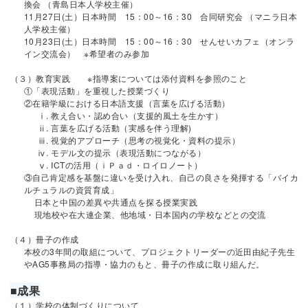
換会 （青島日本人学校主催）
11月27日(土）日本時間 15：00～16：30 合同研究会 （マニラ日本
人学校主催）
10月23日(土）日本時間 15：00～16：30 せんせいカフェ（オンラ
イン交流会） ※希望者のみ参加
（３）教育実践 ※指導案については添付資料を参照のこと
①「表現活動」を重視した授業づくり
②在籍学級における日本語支援（言葉を広げる活動）
ⅰ. 教え合い・認め合い（支援的風土を生かす）
ⅱ. 言葉を広げる活動（実感を伴う理解)
ⅲ. 視覚的アプローチ（思考の視覚化・資料の提示）
ⅳ. モデル文の提示（表現活動につながる）
ⅴ. ICTの活用（ｉＰａｄ・ロイロノート）
③自己肯定感を基盤に違いを受け入れ、自己の良さを発揮する「バイカ
ルチュラルの資質育成」
日本と中国の差異や共通点を探る授業実践
現地校や在大連企業、他地域・日本国内の学校などとの交流
（４）冊子の作成
本校の3年間の取組について、プロジェクトリーダーの近田由紀子先生
やAG5事務局の指導・協力のもと、冊子の作成に取り組んだ。
■成果
（１）学校の体制づくりについて