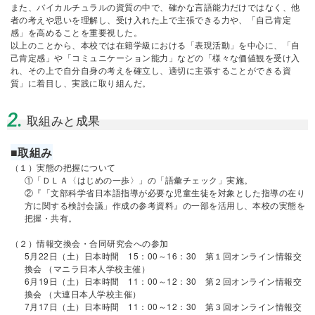
また、バイカルチュラルの資質の中で、確かな言語能力だけではなく、他
者の考えや思いを理解し、受け入れた上で主張できる力や、「自己肯定
感」を高めることを重要視した。
以上のことから、本校では在籍学級における「表現活動」を中心に、「自
己肯定感」や「コミュニケーション能力」などの「様々な価値観を受け入
れ、その上で自分自身の考えを確立し、適切に主張することができる資
質」に着目し、実践に取り組んだ。
2.
取組みと成果
■取組み
（１）実態の把握について
①「ＤＬＡ〈はじめの一歩〉」の「語彙チェック」実施。
②『「文部科学省日本語指導が必要な児童生徒を対象とした指導の在り
方に関する検討会議」作成の参考資料』の一部を活用し、本校の実態を
把握・共有。
（２）情報交換会・合同研究会への参加
5月22日（土）日本時間 15：00～16：30 第１回オンライン情報交
換会 （マニラ日本人学校主催）
6月19日（土）日本時間 11：00～12：30 第２回オンライン情報交
換会 （大連日本人学校主催）
7月17日（土）日本時間 11：00～12：30 第３回オンライン情報交