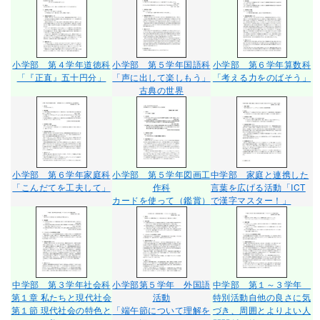
小学部 第４学年道徳科
小学部 第５学年国語科
小学部 第６学年算数科
「『正直』五十円分」
「声に出して楽しもう」
「考える力をのばそう」
古典の世界
小学部 第６学年家庭科
小学部 第５学年図画工
中学部 家庭と連携した
「こんだてを工夫して」
作科
言葉を広げる活動
「ICT
カードを使って（鑑賞）
で漢字マスター！」
中学部 第３学年社会科
小学部第５学年 外国語
中学部 第１～３学年
第１章 私たちと現代社会
活動
特別活動
自他の良さに気
第１節 現代社会の特色と
「端午節について理解を
づき、周囲とよりよい人