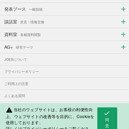
発表ブース
一般投稿
談話室
意見・情報交換
資料室
各種資料閲覧
AG+
研究テーマ
JOESについて
プライバシーポリシー
ご利用上の注意
よくある質問
お問い合わせ
当社のウェブサイトは、お客様の利便性向
warning
check
上、ウェブサイトの改善等を目的に、Cookieを
同
使用しております。
表示モード：
PC
スマートフォン
意
詳しくは
プライバシーポリシー
をご覧くださ