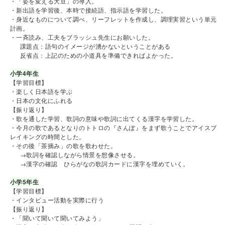
・「姿を変える大豆」の導入。
・新出語を学習後、本時で接続語、指示語を学習した。
・身近なものについて調べ、リーフレットを作成し、調理実習という単元
計画。
・一斉読み、工夫をブラッシュ先生にお願いした。
課題点：語句のイメージが湧かないということがある
反省点：上記のための小道具を準備できればよかった。
小学4年生
【学習目標】
・楽しく日本語を学ぶ
・日本の文化にふれる
【振り返り】
・歌を通した学習、歌詞の意味や歌詞に出てくる漢字を学習した。
・今月の歌であるとなりのトトロの『さんぽ』をまず歌うことでアイスブ
レイキングの時間とした。
・その後「茶摘み」の歌を歌わせた。
→歌詞を確認しながら情景を想像させる。
→漢字の確認 ひらがなの歌詞カードに漢字を埋めていく。
小学5年生
【学習目標】
・インタビュー活動を実際に行う
【振り返り】
・「聞いて聞いて聞いてみよう」