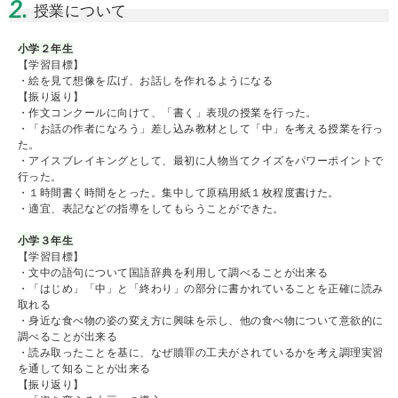
2.
授業について
小学２年生
【学習目標】
・絵を見て想像を広げ、お話しを作れるようになる
【振り返り】
・作文コンクールに向けて、「書く」表現の授業を行った。
・「お話の作者になろう」差し込み教材として「中」を考える授業を行っ
た。
・アイスブレイキングとして、最初に人物当てクイズをパワーポイントで
行った。
・１時間書く時間をとった。集中して原稿用紙１枚程度書けた。
・適宜、表記などの指導をしてもらうことができた。
小学３年生
【学習目標】
・文中の語句について国語辞典を利用して調べることが出来る
・「はじめ」「中」と「終わり」の部分に書かれていることを正確に読み
取れる
・身近な食べ物の姿の変え方に興味を示し、他の食べ物について意欲的に
調べることが出来る
・読み取ったことを基に、なぜ贖罪の工夫がされているかを考え調理実習
を通して知ることが出来る
【振り返り】