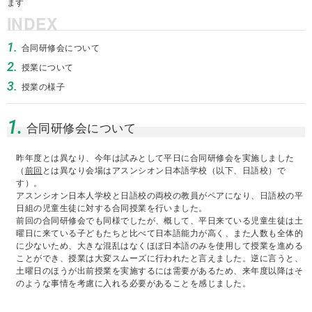
ます
INDEX
1.
合同研修会について
2.
授業について
3.
授業の様子
1.
合同研修会について
昨年度とは異なり、今年は試みとして平日に合同研修会を実施しました
（
前回
とは異なり会場はアスンシオン日本語学校（以下、日語校）で
す）。
アスンシオン日本人学校と日語校の両校の教員がペアになり、日語校の平
日組の児童生徒に対する合同授業を行いました。
前回の合同研修会でも同様でしたが、概して、平日来ている児童生徒は土
曜日に来ている子どもたちと比べて日本語能力が高く、また人数も全体的
に少ないため、大きな混乱はなくほぼ日本語のみを使用して授業を進める
ことができ、授業は大変スムーズに行われたと言えました。逆に言うと、
土曜日のほうが出前授業を実施するには需要があるため、来年度以降はそ
のような事情を考慮に入れる必要があることを感じました。