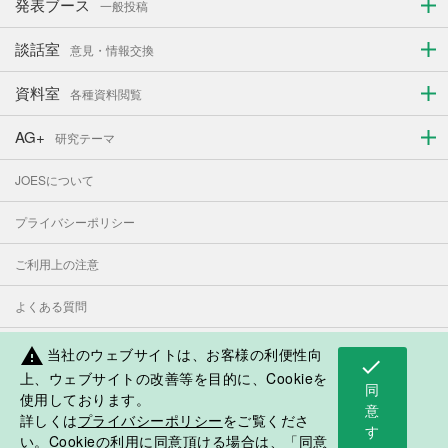
発表ブース
一般投稿
談話室
意見・情報交換
資料室
各種資料閲覧
AG+
研究テーマ
JOESについて
プライバシーポリシー
ご利用上の注意
よくある質問
お問い合わせ
当社のウェブサイトは、お客様の利便性向
warning
check
上、ウェブサイトの改善等を目的に、Cookieを
同
使用しております。
表示モード：
PC
スマートフォン
意
詳しくは
プライバシーポリシー
をご覧くださ
す
日本人学校・補習授業校応援サイト
い。Cookieの利用に同意頂ける場合は、「同意