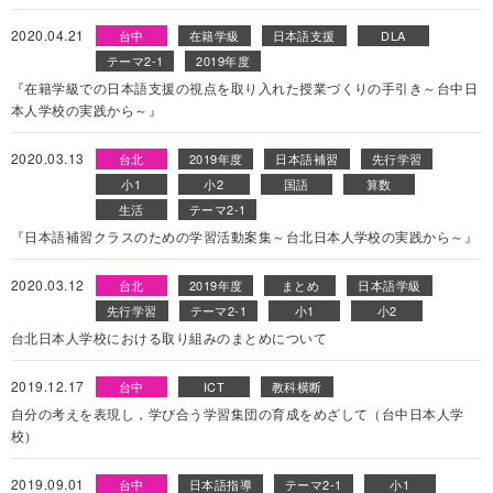
2020.04.21
台中
在籍学級
日本語支援
DLA
テーマ2-1
2019年度
『在籍学級での日本語支援の視点を取り入れた授業づくりの手引き～台中日
本人学校の実践から～』
2020.03.13
台北
2019年度
日本語補習
先行学習
小1
小2
国語
算数
生活
テーマ2-1
『日本語補習クラスのための学習活動案集～台北日本人学校の実践から～』
2020.03.12
台北
2019年度
まとめ
日本語学級
先行学習
テーマ2-1
小1
小2
台北日本人学校における取り組みのまとめについて
2019.12.17
台中
ICT
教科横断
自分の考えを表現し，学び合う学習集団の育成をめざして（台中日本人学
校）
2019.09.01
台中
日本語指導
テーマ2-1
小1