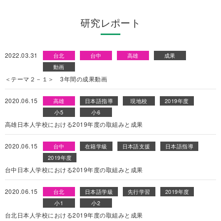
研究レポート
2022.03.31
台北
台中
高雄
成果
動画
＜テーマ２－１＞ 3年間の成果動画
2020.06.15
高雄
日本語指導
現地校
2019年度
小5
小6
高雄日本人学校における2019年度の取組みと成果
2020.06.15
台中
在籍学級
日本語支援
日本語指導
2019年度
台中日本人学校における2019年度の取組みと成果
2020.06.15
台北
日本語学級
先行学習
2019年度
小1
小2
台北日本人学校における2019年度の取組みと成果