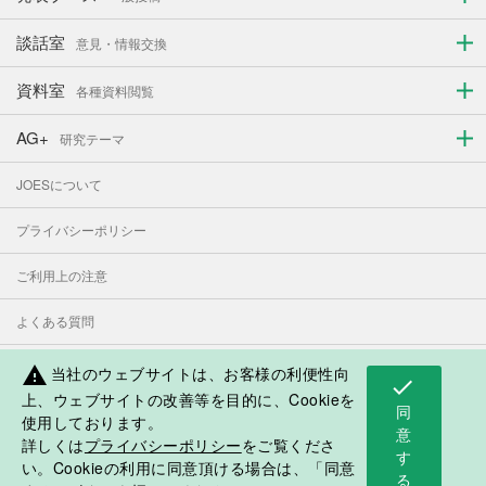
談話室
意見・情報交換
資料室
各種資料閲覧
AG+
研究テーマ
JOESについて
プライバシーポリシー
ご利用上の注意
よくある質問
お問い合わせ
当社のウェブサイトは、お客様の利便性向
warning
check
上、ウェブサイトの改善等を目的に、Cookieを
同
使用しております。
表示モード：
PC
スマートフォン
意
詳しくは
プライバシーポリシー
をご覧くださ
す
日本人学校・補習授業校応援サイト
い。Cookieの利用に同意頂ける場合は、「同意
る
©2018 Japan Overseas Educational Services