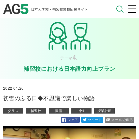
日本人学校・補習授業校応援サイト
4
テーマ
.
補習校における日本語力向上プラン
2022.01.20
初雪のふる日◆不思議で楽しい物語
ダラス
補習校
国語
小4
授業計画
シェア
ツイート
メールで送る