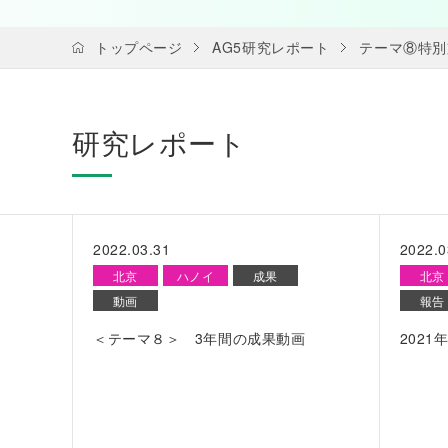
トップページ
AG5研究レポート
テーマ⑧特別
研究レポート
2022.03.31
2022.0
北京
ハノイ
成果
北京
動画
報告
＜テーマ８＞ 3年間の成果動画
202