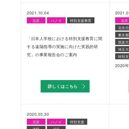
2021.10.04
2021.0
北京
ハノイ
特別支援教育
北京
北京日
東京都
「日本人学校における特別支援教育に関
筑波大
する遠隔指導の実施に向けた実践的研
埼玉大
究」の事業報告会のご案内
特別支
202
詳しくはこちら
2020.03.30
北京
ハノイ
特別支援
遠隔
ICT