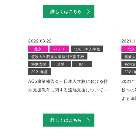
詳しくはこちら
2022.03.22
2021.1
北京
ハノイ
北京日本人学校
北京
筑波大学附属大塚特別支援学校
筑波大
特別支援
遠隔
ICT
特別支
2021年度
2021
AG5事業報告会－日本人学校における特
202
別支援教育に関する遠隔支援について－
校への
よる遠
詳しくはこちら