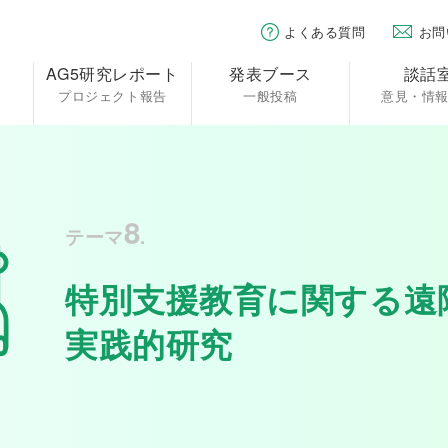
よくある質問
お問
AG5研究レポート
発表ブース
談話
プロジェクト報告
一般投稿
意見・情
8
テーマ
.
特別支援教育に関する遠
実践的研究