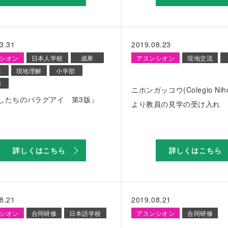
3.31
2019.08.23
シオン
日本人学校
成果
アスンシオン
現地交流
本
現地理解
小学部
部
ニホンガッコウ(Colegio Niho
したちのパラグアイ 第3版』
より教員の見学の受け入れ
詳しくはこちら
詳しくはこちら
8.21
2019.08.21
シオン
合同研修
日本語学校
アスンシオン
合同研修