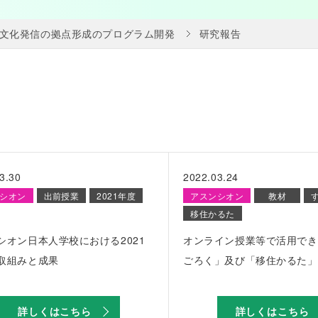
文化発信の拠点形成のプログラム開発
研究報告
3.30
2022.03.24
シオン
出前授業
2021年度
アスンシオン
教材
移住かるた
シオン日本人学校における2021
オンライン授業等で活用でき
取組みと成果
ごろく」及び「移住かるた」
詳しくはこちら
詳しくはこちら