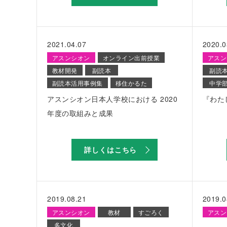
2021.04.07
2020.0
アスンシオン
オンライン出前授業
アスン
教材開発
副読本
副読
副読本活用事例集
移住かるた
中学
アスンシオン日本人学校における 2020
『わた
年度の取組みと成果
詳しくはこちら
2019.08.21
2019.0
アスンシオン
教材
すごろく
アスン
多文化