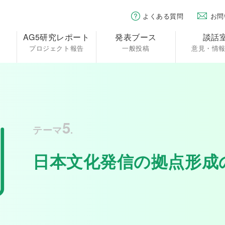
よくある質問
お問
AG5研究レポート
発表ブース
談話
プロジェクト報告
一般投稿
意見・情
5
テーマ
.
日本文化発信の拠点形成