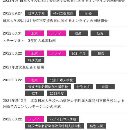
2023年度 日本人学校における特別支援教育に関するオンライン合同研修会
2022.09.27
日本人学校
特別支援教育
研修
日本人学校における特別支援教育に関するオンライン合同研修会
2022.03.31
北京
ハノイ
成果
動画
＜テーマ８＞ 3年間の成果動画
2022.03.22
北京
ハノイ
2021年度
報告
特別支援
2021年度の取組みと成果
2022.03.22
北京
北京日本人学校
筑波大学附属特別支援学校
特別支援
遠隔
ICT
2021年度
2021年度12月 北京日本人学校への筑波大学附属大塚特別支援学校による
遠隔でのコンサルテーションの実施
2022.03.22
ハノイ
ハノイ日本人学校
埼玉大学教育学部附属特別支援学校
特別支援