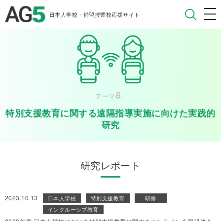
日本人学校・補習授業校応援サイト
8
テーマ
.
特別支援教育に関する遠隔指導実施に向けた実践的
研究
研究レポート
2023.10.13
日本人学校
特別支援教育
研修
インクルーシブ教育