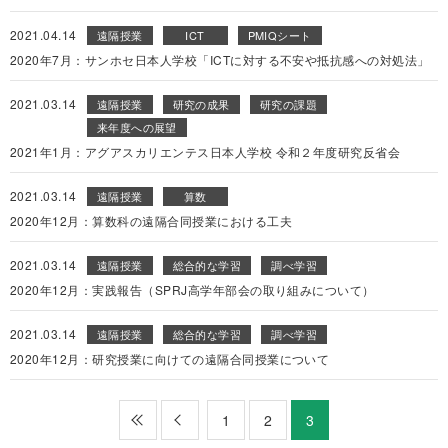
2021.04.14
遠隔授業
ICT
PMIQシート
2020年7月：サンホセ日本人学校「ICTに対する不安や抵抗感への対処法」
2021.03.14
遠隔授業
研究の成果
研究の課題
来年度への展望
2021年1月：アグアスカリエンテス日本人学校 令和２年度研究反省会
2021.03.14
遠隔授業
算数
2020年12月：算数科の遠隔合同授業における工夫
2021.03.14
遠隔授業
総合的な学習
調べ学習
2020年12月：実践報告（SPRJ高学年部会の取り組みについて）
2021.03.14
遠隔授業
総合的な学習
調べ学習
2020年12月：研究授業に向けての遠隔合同授業について
最初
前
1
2
3