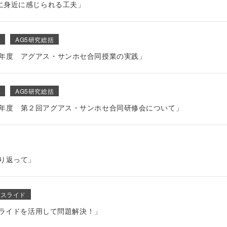
方に身近に感じられる工夫」
度
AG5研究総括
３年度 アグアス・サンホセ合同授業の実践」
度
AG5研究総括
３年度 第２回アグアス・サンホセ合同研修会について」
振り返って」
leスライド
eスライドを活用して問題解決！」