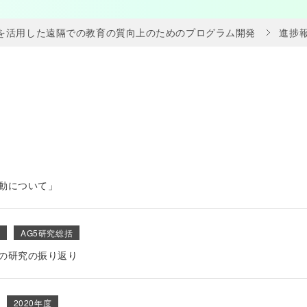
Tを活用した遠隔での教育の質向上のためのプログラム開発
進捗
活動について」
度
AG5研究総括
間の研究の振り返り
2020年度