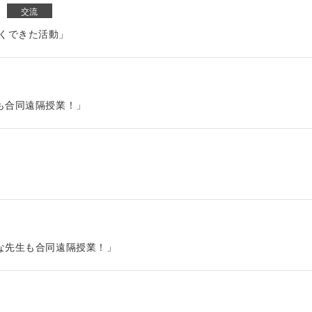
交流
しくできた活動」
生も合同遠隔授業！」
手な先生も合同遠隔授業！」