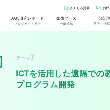
よくある質問
お問
AG5研究レポート
発表ブース
談話
プロジェクト報告
一般投稿
意見・情
7
テーマ
.
ICTを活用した遠隔での
プログラム開発